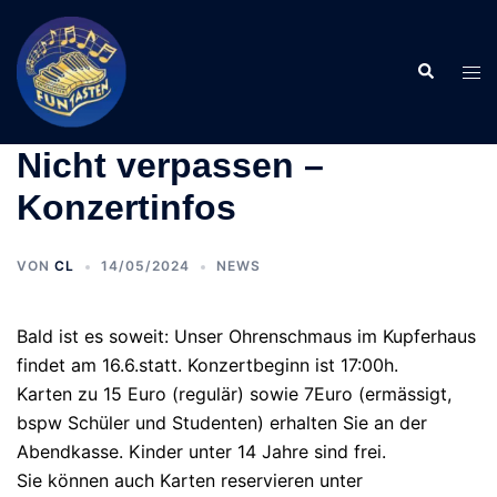
Zum
Inhalt
Suche
springen
Men
ums
Nicht verpassen –
Konzertinfos
VON
CL
14/05/2024
NEWS
Bald ist es soweit: Unser Ohrenschmaus im Kupferhaus
findet am 16.6.statt. Konzertbeginn ist 17:00h.
Karten zu 15 Euro (regulär) sowie 7Euro (ermässigt,
bspw Schüler und Studenten) erhalten Sie an der
Abendkasse. Kinder unter 14 Jahre sind frei.
Sie können auch Karten reservieren unter